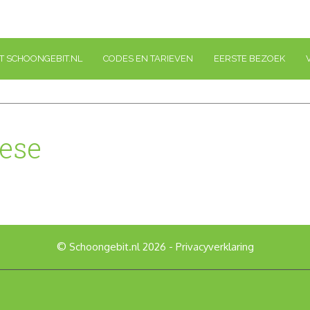
T SCHOONGEBIT.NL
CODES EN TARIEVEN
EERSTE BEZOEK
ese
© Schoongebit.nl 2026 -
Privacyverklaring