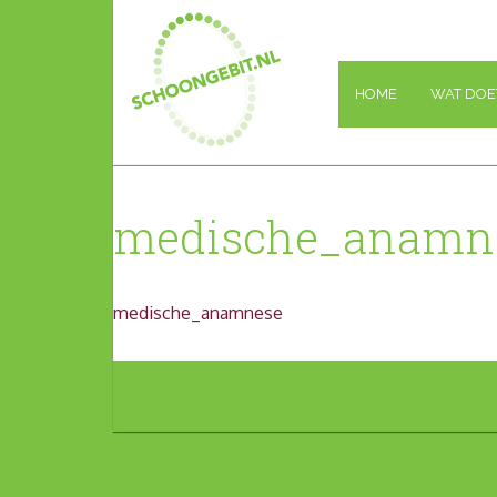
Ga
naar
de
inhoud
HOME
WAT DOE
medische_anamn
medische_anamnese